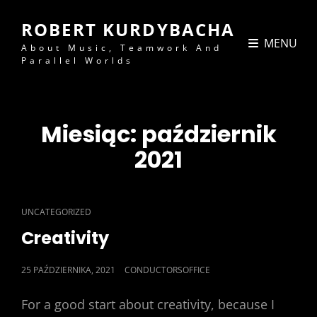
ROBERT KURDYBACHA
MENU
About Music, Teamwork And
Parallel Worlds
Miesiąc:
październik
2021
CAT
UNCATEGORIZED
LINKS
Creativity
POSTED
25 PAŹDZIERNIKA, 2021
CONDUCTORSOFFICE
ON
For a good start about creativity, because I