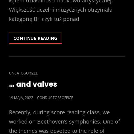
kątem działalności naukowo-artystycznej.
Większość uczelni muzycznych otrzymała
kategorię B+ czyli tuż ponad
TAKA
CONTINUE READING
SOBIE
EWALUACJA
CAT
UNCATEGORIZED
LINKS
… and valves
POSTED
19 MAJA, 2022
CONDUCTORSOFFICE
ON
Recently, during score reading class, we
worked on Beethoven’s symphonies. One of
the themes was devoted to the role of