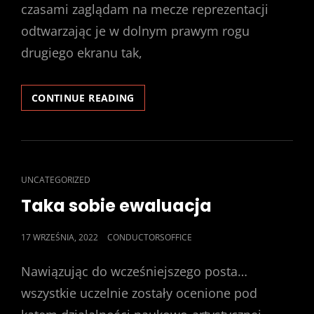
czasami zaglądam na mecze reprezentacji
odtwarzając je w dolnym prawym rogu
drugiego ekranu tak,
DOKĄD
CONTINUE READING
CZŁAPIECIE
BRACIA
CAT
UNCATEGORIZED
LINKS
Taka sobie ewaluacja
POSTED
17 WRZEŚNIA, 2022
CONDUCTORSOFFICE
ON
Nawiązując do wcześniejszego posta…
wszystkie uczelnie zostały ocenione pod