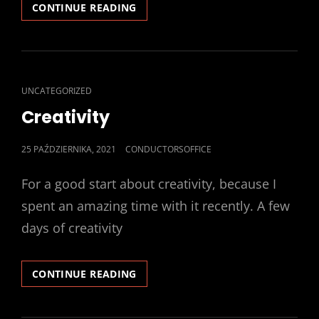
PARRRRAMETRYZZZZACJA
CONTINUE READING
CAT
UNCATEGORIZED
LINKS
Creativity
POSTED
25 PAŹDZIERNIKA, 2021
CONDUCTORSOFFICE
ON
For a good start about creativity, because I
spent an amazing time with it recently. A few
days of creativity
CREATIVITY
CONTINUE READING