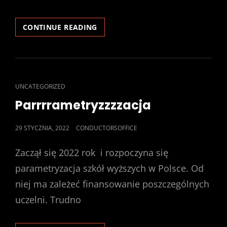
…
CONTINUE READING
AND
VALVES
CAT
UNCATEGORIZED
LINKS
Parrrrametryzzzzacja
POSTED
29 STYCZNIA, 2022
CONDUCTORSOFFICE
ON
Zaczął się 2022 rok i rozpoczyna się
parametryzacja szkół wyższych w Polsce. Od
niej ma zależeć finansowanie poszczególnych
uczelni. Trudno