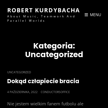
ROBERT KURDYBACHA
MENU
About Music, Teamwork And
Parallel Worlds
Kategoria:
Uncategorized
CAT
UNCATEGORIZED
LINKS
Dokąd człapiecie bracia
POSTED
4 PAŹDZIERNIKA, 2022
CONDUCTORSOFFICE
ON
Nie jestem wielkim fanem futbolu ale