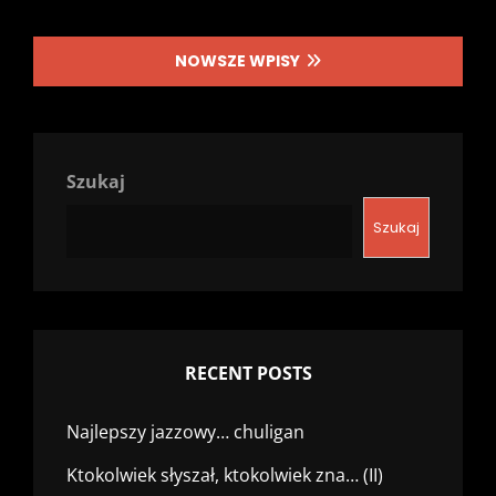
Nawigacja
NOWSZE WPISY
po
wpisach
Szukaj
Szukaj
RECENT POSTS
Najlepszy jazzowy… chuligan
Ktokolwiek słyszał, ktokolwiek zna… (II)